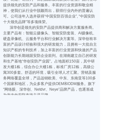
提供领先的安防产品和服务。丰富的行业资源和敬业精
神，使我们从行业中脱颖而出，获得行业内外的普遍认
可。公司连年入选并获得“中国安防百强企业”, “中国安防
十大领先品牌”等多项殊荣。
深华创是领先的安防产品提供商和解决方案服务商。
主要产品有：智能云摄像头、智能安防套装、AI摄像机、
硬盘录像机、云服务平台和行业解决方案等。深华创有丰
富的产品设计经验和强大的研发能力，且拥有一大批自主
知识产权的专利技术，加上丰富的行业资源和快速的产品
创新能力长期雄踞安防企业前列。在湖南建立自己的研发
和生产基地“华创安防产业园”。占地面积150亩，其中研
发大楼1栋，综合办公大楼1栋，标准厂房12栋，高级公
寓300多套。舒适的环境，吸引全球人才汇聚。营销及服
务网络覆盖全球，产品远销欧美、中东、东南亚等100多
个国家和地区，为众多客户提供OEM和ODM服务。旗下
“网络眼、深华创、Netdvr、Neye”品牌产品，也逐渐成
为海内外安防市场主流品牌。
公司营造良好的企业文化氛围，培养和引进优秀人
才，努力提高团队管理的水平。公司为员工提供成长和实
现自我成长价值的平台，并帮助员工获得成功。以人为
本，是华创的用人目标！社会发展日新月异，人们对安全
的需求越来越高。华创秉承“为了让您更安全”的使命，用
科技创新来确保社会安全，让人民生活更加幸福安定。华
创人，将立足今日，展望未来，创造价值，服务社会！