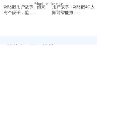
——
——
Monitor the case
网络眼用户故事 | 如果
用户故事 | 网络眼4G太
有个院子，监......
阳能智能摄......
荣获多项工程设计
The winner of several engineering
design
网络眼重磅黑光摄像机P5：黑夜......
网络眼4G太阳能摄像头，让茶园......
果园防盗难？这款太阳能摄像头，......
网络眼4G太阳能智能摄像头7大......
网络眼用户故事 | 如果有个院......
用户故事 | 网络眼4G太阳能......