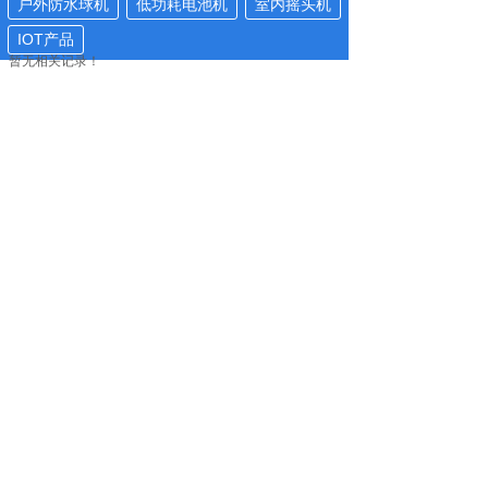
户外防水球机
低功耗电池机
室内摇头机
IOT产品
暂无相关记录！